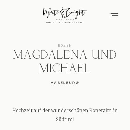
BOZEN
Portfolio
MAGDALENA UND
Wedding Video
MICHAEL
Blog
HASELBURG
About us
Hochzeit auf der wunderschönen Roneralm in
Südtirol
Testimonials